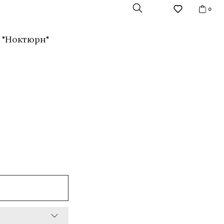
0
 "Ноктюрн"