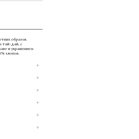
етних образов.
 тай-дай, с
каве и украшением
0% хлопок.