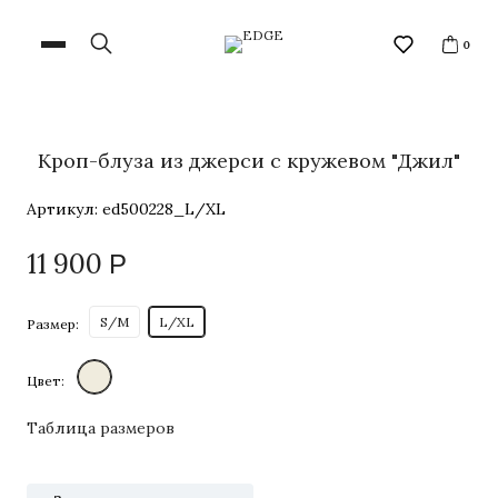
0
Кроп-блуза из джерси с кружевом "Джил"
Артикул:
ed500228_L/XL
11 900
Р
S/M
L/XL
Размер:
Цвет:
Таблица размеров