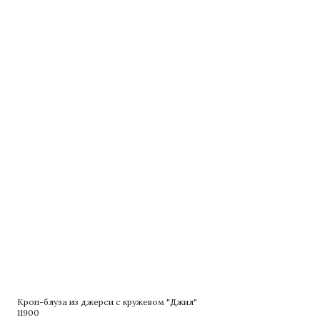
Кроп-блуза из джерси с кружевом "Джил"
Жа
11900
24