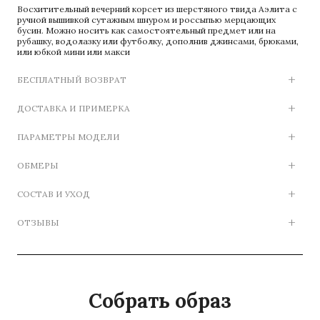
Восхитительный вечерний корсет из шерстяного твида Аэлита с
ручной вышивкой сутажным шнуром и россыпью мерцающих
бусин. Можно носить как самостоятельный предмет или на
рубашку, водолазку или футболку, дополнив джинсами, брюками,
или юбкой мини или макси
БЕСПЛАТНЫЙ ВОЗВРАТ
ДОСТАВКА И ПРИМЕРКА
ПАРАМЕТРЫ МОДЕЛИ
ОБМЕРЫ
СОСТАВ И УХОД
ОТЗЫВЫ
Собрать образ