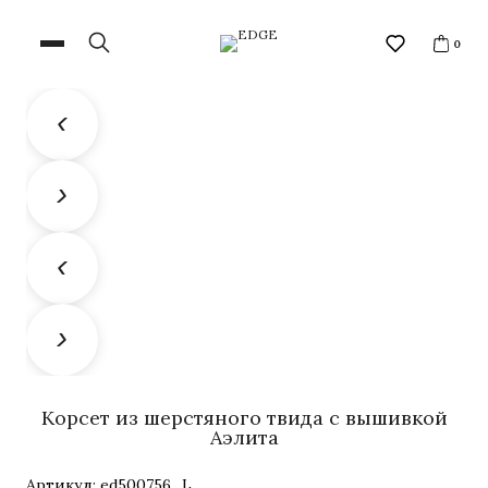
0
Корсет из шерстяного твида с вышивкой
Аэлита
Артикул:
ed500756_L