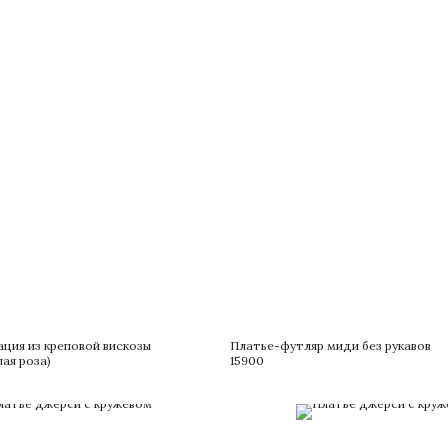
ция из креповой вискозы
Платье-футляр миди без рукавов
лая роза)
15900