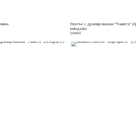
слина
Платье с драпировками "Танита" (
миндаль)
24900