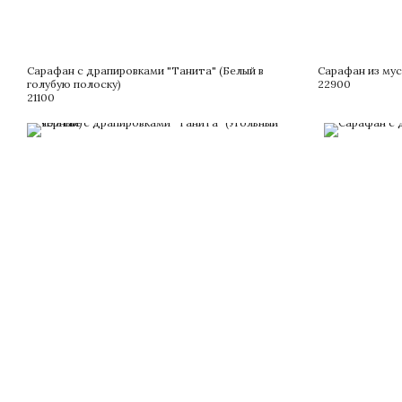
Сарафан с драпировками "Танита" (Белый в
Сарафан из му
голубую полоску)
22900
21100