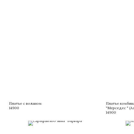
Платье с воланом
Платье комбина
14900
"Мерседес " (А
14900